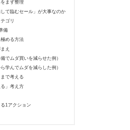
みをまず整理
備して臨むセール」が大事なのか
カテゴリ
準備
見極める方法
がまえ
準備でムダ買いを減らせた例）
から学んでムダを減らした例）
」まで考える
取る」考え方
る1アクション