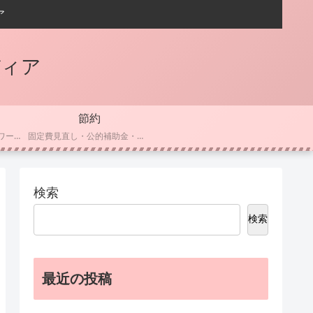
ア
ディア
節約
家事育児の時短ハック・ワーママ向け効率化術
固定費見直し・公的補助金・無料活用で家計をスリムに
検索
検索
最近の投稿