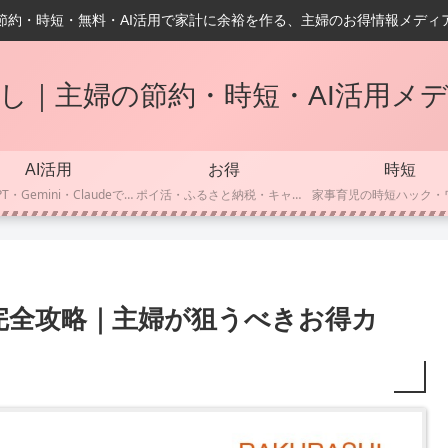
節約・時短・無料・AI活用で家計に余裕を作る、主婦のお得情報メディ
し｜主婦の節約・時短・AI活用メ
AI活用
お得
時短
ChatGPT・Gemini・Claudeで暮らしをラクに
ポイ活・ふるさと納税・キャッシュレスでお得に賢く
26完全攻略｜主婦が狙うべきお得カ