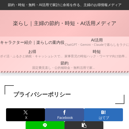
節約・時短・無料・AI活用で家計に余裕を作る、主婦のお得情報メディア
楽らし｜主婦の節約・時短・AI活用メディア
AI活用
キャラクター紹介｜楽らしの案内役
ChatGPT・Gemini・Claudeで暮らしをラクに
お得
時短
ポイ活・ふるさと納税・キャッシュレスでお得に賢く
家事育児の時短ハック・ワーママ向け効率化術
節約
固定費見直し・公的補助金・無料活用で家計をスリムに
プライバシーポリシー
X
Facebook
はてブ