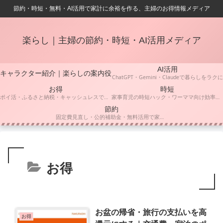
節約・時短・無料・AI活用で家計に余裕を作る、主婦のお得情報メディア
楽らし｜主婦の節約・時短・AI活用メディア
AI活用
キャラクター紹介｜楽らしの案内役
ChatGPT・Gemini・Claudeで暮らしをラクに
お得
時短
ポイ活・ふるさと納税・キャッシュレスでお得に賢く
家事育児の時短ハック・ワーママ向け効率化術
節約
固定費見直し・公的補助金・無料活用で家計をスリムに
お得
お盆の帰省・旅行の支払いを高
お得