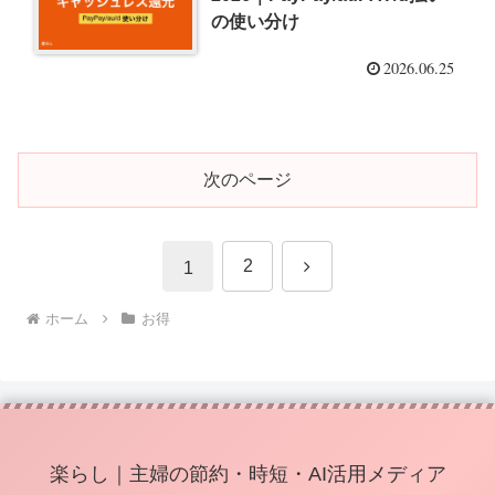
の使い分け
2026.06.25
次のページ
次
2
1
へ
ホーム
お得
楽らし｜主婦の節約・時短・AI活用メディア