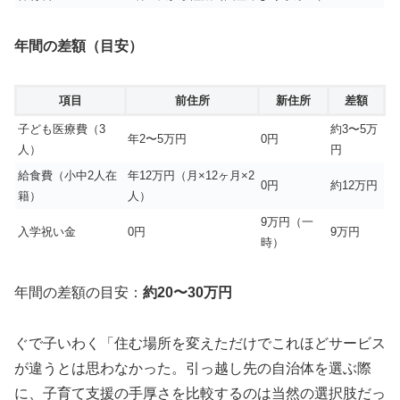
年間の差額（目安）
項目
前住所
新住所
差額
子ども医療費（3
約3〜5万
年2〜5万円
0円
人）
円
給食費（小中2人在
年12万円（月×12ヶ月×2
0円
約12万円
籍）
人）
9万円（一
入学祝い金
0円
9万円
時）
年間の差額の目安：
約20〜30万円
ぐで子いわく「住む場所を変えただけでこれほどサービス
が違うとは思わなかった。引っ越し先の自治体を選ぶ際
に、子育て支援の手厚さを比較するのは当然の選択肢だっ