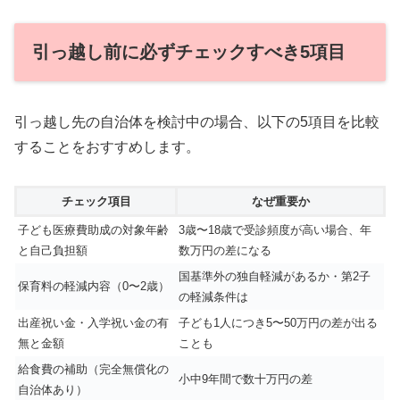
引っ越し前に必ずチェックすべき5項目
引っ越し先の自治体を検討中の場合、以下の5項目を比較
することをおすすめします。
チェック項目
なぜ重要か
子ども医療費助成の対象年齢
3歳〜18歳で受診頻度が高い場合、年
と自己負担額
数万円の差になる
国基準外の独自軽減があるか・第2子
保育料の軽減内容（0〜2歳）
の軽減条件は
出産祝い金・入学祝い金の有
子ども1人につき5〜50万円の差が出る
無と金額
ことも
給食費の補助（完全無償化の
小中9年間で数十万円の差
自治体あり）