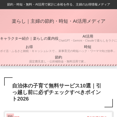
節約・時短・無料・AI活用で家計に余裕を作る、主婦のお得情報メディア
楽らし｜主婦の節約・時短・AI活用メディア
AI活用
キャラクター紹介｜楽らしの案内役
ChatGPT・Gemini・Claudeで暮らしをラクに
お得
時短
ポイ活・ふるさと納税・キャッシュレスでお得に賢く
家事育児の時短ハック・ワーママ向け効率化術
節約
固定費見直し・公的補助金・無料活用で家計をスリムに
自治体の子育て無料サービス10選｜引
っ越し前に必ずチェックすべきポイン
ト2026
節約