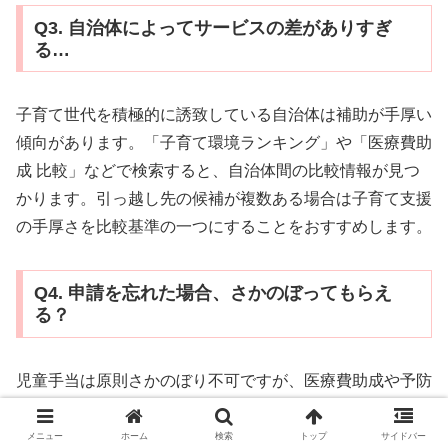
Q3. 自治体によってサービスの差がありすぎ
る…
子育て世代を積極的に誘致している自治体は補助が手厚い
傾向があります。「子育て環境ランキング」や「医療費助
成 比較」などで検索すると、自治体間の比較情報が見つ
かります。引っ越し先の候補が複数ある場合は子育て支援
の手厚さを比較基準の一つにすることをおすすめします。
Q4. 申請を忘れた場合、さかのぼってもらえ
る？
児童手当は原則さかのぼり不可ですが、医療費助成や予防
接種助成など一部はさかのぼって申請できる場合もありま
す。気づいたらすぐに窓口に相談することをおすすめしま
メニュー
ホーム
検索
トップ
サイドバー