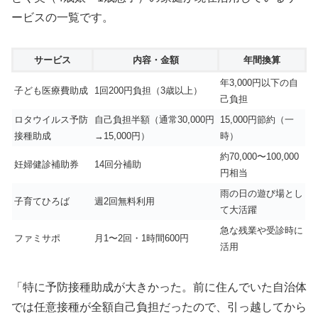
ービスの一覧です。
サービス
内容・金額
年間換算
年3,000円以下の自
子ども医療費助成
1回200円負担（3歳以上）
己負担
ロタウイルス予防
自己負担半額（通常30,000円
15,000円節約（一
接種助成
→15,000円）
時）
約70,000〜100,000
妊婦健診補助券
14回分補助
円相当
雨の日の遊び場とし
子育てひろば
週2回無料利用
て大活躍
急な残業や受診時に
ファミサポ
月1〜2回・1時間600円
活用
「特に予防接種助成が大きかった。前に住んでいた自治体
では任意接種が全額自己負担だったので、引っ越してから